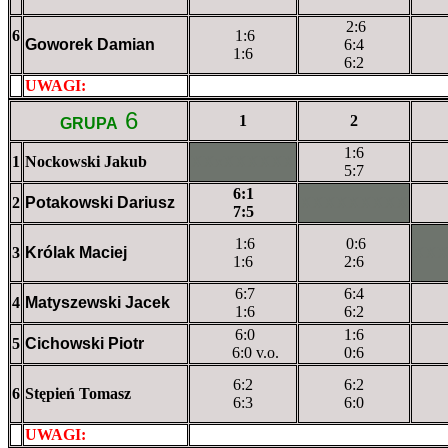
2:6
6
1:6
Goworek Damian
6:4
1:6
6:2
UWAGI:
XXxxXXXXX
6
1
2
GRUPA
1:6
1
Nockowski Jakub
XXxXXXXXX
5:7
6:1
2
Potakowski Dariusz
XXXXXXXXX
7:5
1:6
0:6
3
Królak Maciej
XX
1:6
2:6
6:7
6:4
4
Matyszewski Jacek
1:6
6:2
6:0
1:6
5
Cichowski Piotr
6:0 v.o.
0:6
6:2
6:2
6
Stępień Tomasz
6:3
6:0
UWAGI:
XXxxXXXXX