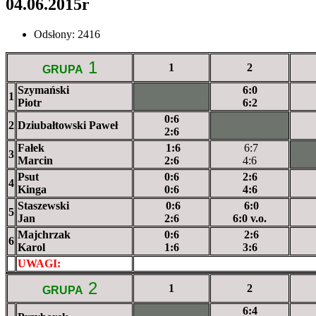
04.06.2015r
Odsłony: 2416
1
1
2
GRUPA
Szymański
6:0
1
XXxXXXXXX
Piotr
6:2
0:6
2
Dziubałtowski Paweł
XXXXXXXXX
2:6
Fałek
1:6
6:7
3
XX
Marcin
2:6
4:6
Psut
0:6
2:6
4
Kinga
0:6
4:6
Staszewski
0:6
6:0
5
Jan
2:6
6:0 v.o.
Majchrzak
0:6
2:6
6
Karol
1:6
3:6
UWAGI:
XXxxXXXXX
2
1
2
GRUPA
6:4