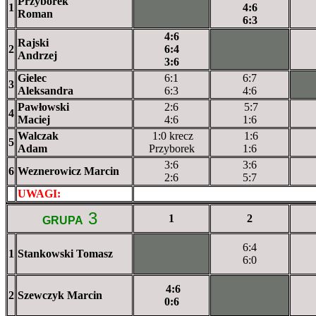
Przyborek
1
XXxXXXXXX
4:6
Roman
6:3
4:6
Rajski
2
6:4
XXXXXXXXX
Andrzej
3:6
Gielec
6:1
6:7
3
XX
Aleksandra
6:3
4:6
Pawłowski
2:6
5:7
4
Maciej
4:6
1:6
Walczak
1:0 krecz
1:6
5
Adam
Przyborek
1:6
3:6
3:6
6
Weznerowicz Marcin
2:6
5:7
UWAGI:
XXxxXXXXX
3
1
2
GRUPA
6:4
1
Stankowski Tomasz
XXxXXXXXX
6:0
4:6
2
Szewczyk Marcin
XXXXXXXXX
0:6