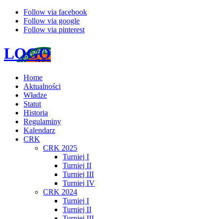
Follow via facebook
Follow via google
Follow via pinterest
LOGO
Home
Aktualności
Władze
Statut
Historia
Regulaminy
Kalendarz
CRK
CRK 2025
Turniej I
Turniej II
Turniej III
Turniej IV
CRK 2024
Turniej I
Turniej II
Turniej III