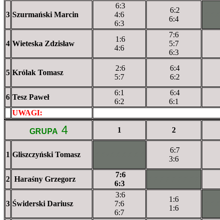
6:3
6:2
3
Szurmański Marcin
4:6
XX
6:4
6:3
7:6
1:6
4
Wieteska Zdzisław
5:7
4:6
6:3
2:6
6:4
5
Królak Tomasz
5:7
6:2
6:1
6:4
6
Tesz Paweł
6:2
6:1
UWAGI:
XXxxXXXXX
4
1
2
GRUPA
6:7
1
Gliszczyński Tomasz
XXxXXXXXX
3:6
7:6
2
Haraśny Grzegorz
XXXXXXXXX
6:3
3:6
1:6
3
Świderski Dariusz
7:6
XX
1:6
6:7