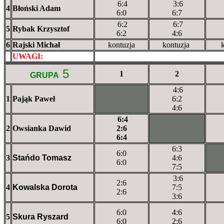
6:4
3:6
4
Błoński Adam
6:0
6:7
6:2
6:7
5
Rybak Krzysztof
6:2
4:6
6
Rajski Michał
kontuzja
kontuzja
k
UWAGI:
XXxxXXXXX
5
1
2
GRUPA
4:6
1
Pająk Paweł
XXxXXXXXX
6:2
4:6
6:4
2
Owsianka Dawid
2:6
XXXXXXXXX
6:4
6:3
6:0
3
Stańdo Tomasz
4:6
XX
6:0
7:5
3:6
2:6
4
Kowalska Dorota
7:5
2:6
3:6
6:0
4:6
5
Skura Ryszard
6:0
2:6