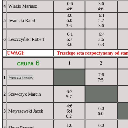
0:6
3:6
4
Wlazło Mariusz
4:6
4:6
3:6
6:1
5
Iwanicki Rafał
6:0
5:7
3:6
3:6
6:1
6:4
6
Leszczyński Robert
6:7
3:6
3:6
6:3
UWAGI:
XXxxXXXXX
Trzeciego seta rozpoczynamy od st
6
1
2
GRUPA
7:6
1
XXxXXXXXX
Wieteska Zdzisław
7:5
6:7
2
Szewczyk Marcin
XXXXXXXXX
5:7
4:6
6:0
3
Matyszewski Jacek
6:4
XX
6:0
6:2
1:6
6:0
4
Skura Ryszard