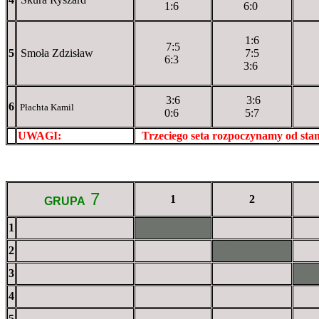
1:6
6:0
1:6
7:5
5
Smoła Zdzisław
7:5
6:3
3:6
3:6
3:6
6
Płachta Kamil
0:6
5:7
UWAGI:
XXxxXXXXX
Trzeciego seta rozpoczynamy od st
7
1
2
GRUPA
1
XXxXXXXXX
2
XXXXXXXXX
3
XX
4
5