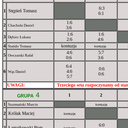
6:3
1
Stępień Tomasz
XXxXXXXXX
6:1
1:6
2
XXXXXXXXX
Chachuła Daniel
3:6
1:6
1:6
3
XX
Dębiec Łukasz
2:6
4:6
4
kontuzja
Stańdo Tomasz
kontuzja
4:6
5:7
5
Owczarski Rafał
0:6
3:6
6:4
0:6
6
4:6
Wąs Daniel
0:6
5:7
UWAGI:
XXxxXXXXX
Trzeciego seta rozpoczynamy od st
4
1
2
GRUPA
1
XXxXXXXXX
Szurmański Marcin
kontuzja
2
Królak Maciej
XXXXXXXXX
kontuzja
6:0
3
Łamajkowski Piotr
XX
kontuzja