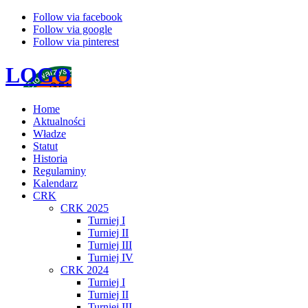
Follow via facebook
Follow via google
Follow via pinterest
LOGO
Home
Aktualności
Władze
Statut
Historia
Regulaminy
Kalendarz
CRK
CRK 2025
Turniej I
Turniej II
Turniej III
Turniej IV
CRK 2024
Turniej I
Turniej II
Turniej III