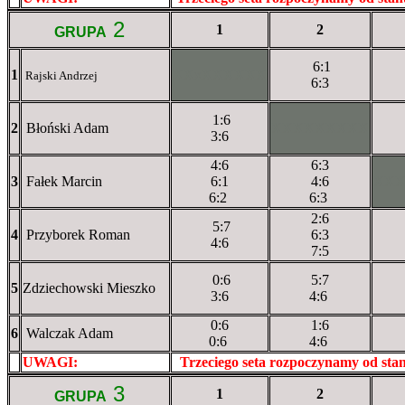
2
1
2
GRUPA
6:1
1
XXxXXXXXX
Rajski Andrzej
6:3
1:6
2
Błoński Adam
XXXXXXXXX
3:6
4:6
6:3
3
Fałek Marcin
6:1
4:6
XX
6:2
6:3
2:6
5:7
4
Przyborek Roman
6:3
4:6
7:5
0:6
5:7
5
Zdziechowski Mieszko
3:6
4:6
0:6
1:6
6
Walczak Adam
0:6
4:6
UWAGI:
XXxxXXXXX
Trzeciego seta rozpoczynamy od st
3
1
2
GRUPA