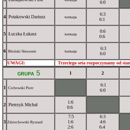
6:0
6:3
4
Potakowski Dariusz
kontuzja
6:1
0:6
5
Łuczka Łukasz
kontuzja
0:6
6:3
6
Błoński Sławomir
kontuzja
6:0
UWAGI:
XXxxXXXXX
Trzeciego seta rozpoczynamy od st
5
1
2
GRUPA
6:1
1
XXxXXXXXX
Cichowski Piotr
6:0
1:6
2
Pietrzyk Michał
XXXXXXXXX
0:6
7:5
6:3
3
1:6
4:6
XX
Zdziechowski Ryszard
2:6
6:4