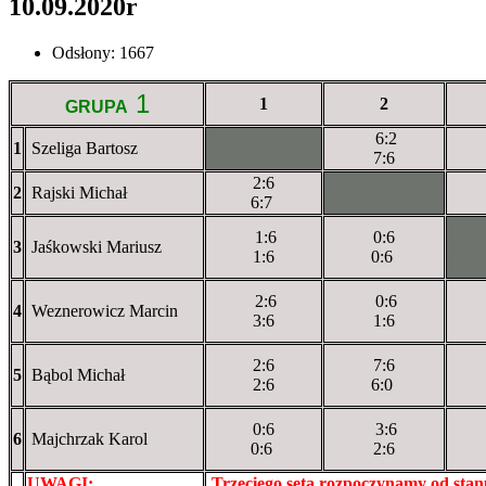
10.09.2020r
Odsłony: 1667
1
1
2
GRUPA
6:2
1
Szeliga Bartosz
XXxXXXXXX
7:6
2:6
2
Rajski Michał
XXXXXXXXX
6:7
1:6
0:6
3
Jaśkowski Mariusz
XX
1:6
0:6
2:6
0:6
4
Weznerowicz Marcin
3:6
1:6
2:6
7:6
5
Bąbol Michał
2:6
6:0
0:6
3:6
6
Majchrzak Karol
0:6
2:6
UWAGI:
XXxxXXXXX
Trzeciego seta rozpoczynamy od sta