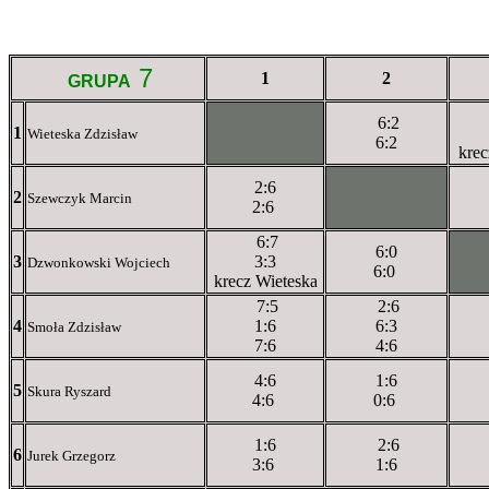
7
1
2
GRUPA
6:2
1
XXxXXXXXX
Wieteska Zdzisław
6:2
krec
2:6
2
XXXXXXXXX
Szewczyk Marcin
2:6
6:7
6:0
3
3:3
XX
Dzwonkowski Wojciech
6:0
krecz Wieteska
7:5
2:6
4
1:6
6:3
Smoła Zdzisław
7:6
4:6
4:6
1:6
5
Skura Ryszard
4:6
0:6
1:6
2:6
6
Jurek Grzegorz
3:6
1:6