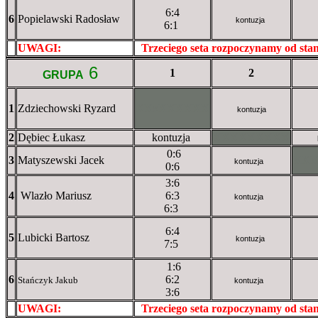
6:4
6
Popielawski Radosław
kontuzja
6:1
UWAGI:
XXxxXXXXX
Trzeciego seta rozpoczynamy od st
6
1
2
GRUPA
1
Zdziechowski Ryzard
XXxXXXXXX
kontuzja
2
Dębiec Łukasz
kontuzja
XXXXXXXXX
0:6
3
Matyszewski Jacek
XX
kontuzja
0:6
3:6
4
Wlazło Mariusz
6:3
kontuzja
6:3
6:4
5
Lubicki Bartosz
kontuzja
7:5
1:6
6
6:2
Stańczyk Jakub
kontuzja
3:6
UWAGI:
XXxxXXXXX
Trzeciego seta rozpoczynamy od st