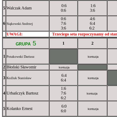
0:6
1:6
5
Walczak Adam
0:6
3:6
0:6
4:6
6
7:6
6:4
Siąkowski Andrzej
3:6
6:2
UWAGI:
XXxxXXXXX
Trzeciego seta rozpoczynamy od st
5
1
2
GRUPA
1
XXxXXXXXX
Potakowski Dariusz
kontuzja
2
Błoński Sławomir
XXXXXXXXX
kontuzja
6:4
3
XX
Koźluk Stanisław
kontuzja
6:4
1:6
4
Urbańczyk Bartosz
7:6
kontuzja
6:2
6:0
5
Kolanko Ernest
kontuzja
6:0