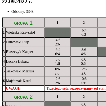
22.09.2022 r.
Odsłony: 3348
1
1
2
GRUPA
6:4
1
Wieteska Krzysztof
XXxXXXXXX
6:2
4:6
2
Ostrowski Filip
XXXXXXXXX
2:6
6:4
3:6
3
Błaszczyk Kacper
XX
6:4
4:6
3:6
0:6
4
Łuczka Łukasz
1:6
0:6
0:6
2:6
5
Jaśkowski Mariusz
2:6
2:6
2:6
0:6
6
Majchrzak Karol
2:6
0:6
UWAGI:
XXxxXXXXX
Trzeciego seta rozpoczynamy od sta
2
1
2
GRUPA
0:6