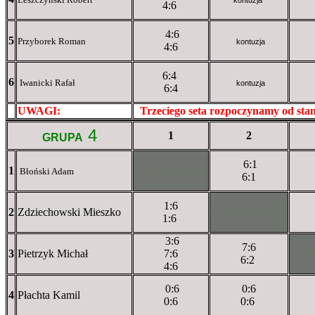
4:6
4:6
5
Przyborek Roman
kontuzja
4:6
6:4
6
Iwanicki Rafał
kontuzja
6:4
UWAGI:
XXxxXXXXX
Trzeciego seta rozpoczynamy od st
4
1
2
GRUPA
6:1
1
XXxXXXXXX
Błoński Adam
6:1
1:6
2
Zdziechowski Mieszko
XXXXXXXXX
1:6
3:6
7:6
3
Pietrzyk Michał
7:6
XX
6:2
4:6
0:6
0:6
4
Płachta Kamil
0:6
0:6