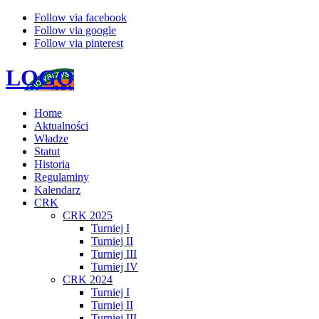
Follow via facebook
Follow via google
Follow via pinterest
LOGO
Home
Aktualności
Władze
Statut
Historia
Regulaminy
Kalendarz
CRK
CRK 2025
Turniej I
Turniej II
Turniej III
Turniej IV
CRK 2024
Turniej I
Turniej II
Turniej III