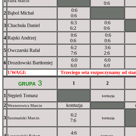
1
XXxXXXXXX
Fałek Marcin
0:6
0:6
2
Bąbol Michał
XXXXXXXXX
0:6
6:3
0:6
3
Chachuła Daniel
XX
6:2
0:6
0:6
0:6
4
Rajski Andrzej
0:6
0:6
6:2
3:6
5
Owczarski Rafał
7:6
2:6
6:0
6:0
6
Drozdowski Bartłomiej
6:0
6:0
UWAGI:
XXxxXXXXX
Trzeciego seta rozpoczynamy od st
3
1
2
GRUPA
1
Stępień Tomasz
XXxXXXXXX
kontuzja
2
kontuzja
XXXXXXXXX
Weznerowicz Marcin
6:2
3
XX
Szurmański Marcin
kontuzja
7:6
4:6
4
Leszczyński Robert
kontuzja