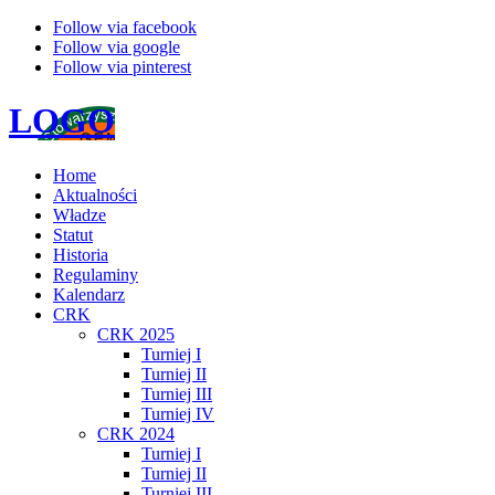
Follow via facebook
Follow via google
Follow via pinterest
LOGO
Home
Aktualności
Władze
Statut
Historia
Regulaminy
Kalendarz
CRK
CRK 2025
Turniej I
Turniej II
Turniej III
Turniej IV
CRK 2024
Turniej I
Turniej II
Turniej III