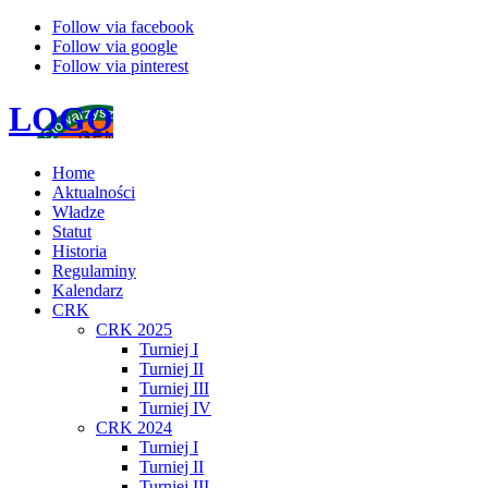
Follow via facebook
Follow via google
Follow via pinterest
LOGO
Home
Aktualności
Władze
Statut
Historia
Regulaminy
Kalendarz
CRK
CRK 2025
Turniej I
Turniej II
Turniej III
Turniej IV
CRK 2024
Turniej I
Turniej II
Turniej III