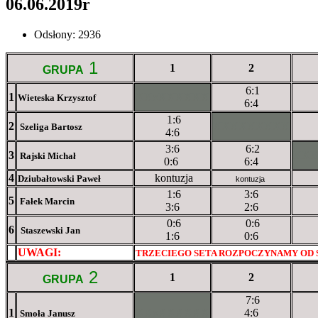
06.06.2019r
Odsłony: 2936
1
1
2
GRUPA
6:1
1
XXxXXXXXX
Wieteska Krzysztof
6:4
1:6
2
XXXXXXXXX
Szeliga Bartosz
4:6
3:6
6:2
3
XX
Rajski Michał
0:6
6:4
4
kontuzja
Dziubałtowski Paweł
kontuzja
1:6
3:6
5
Fałek Marcin
3:6
2:6
0:6
0:6
6
Staszewski Jan
1:6
0:6
UWAGI:
XXxxXXXXX
TRZECIEGO SETA ROZPOCZYNAMY OD
2
1
2
GRUPA
7:6
1
XXxXXXXXX
4:6
Smoła Janusz