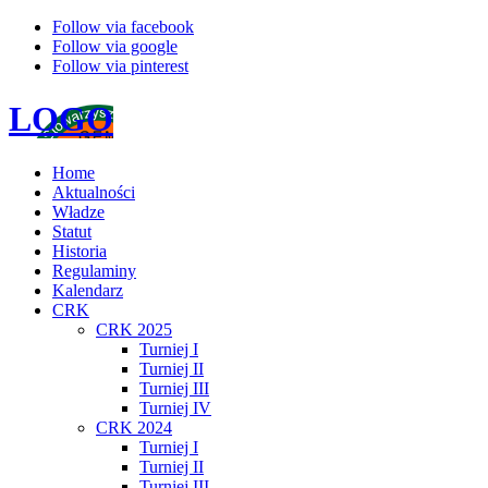
Follow via facebook
Follow via google
Follow via pinterest
LOGO
Home
Aktualności
Władze
Statut
Historia
Regulaminy
Kalendarz
CRK
CRK 2025
Turniej I
Turniej II
Turniej III
Turniej IV
CRK 2024
Turniej I
Turniej II
Turniej III