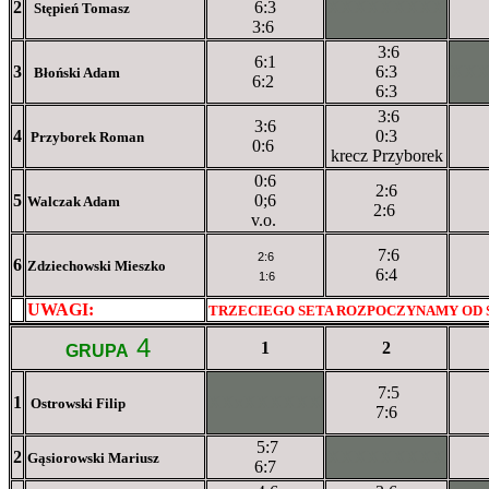
2
6:3
XXXXXXXXX
Stępień Tomasz
3:6
3:6
6:1
3
6:3
XX
Błoński Adam
6:2
6:3
3:6
3:6
4
0:3
Przyborek Roman
0:6
krecz Przyborek
0:6
2:6
5
0;6
Walczak Adam
2:6
v.o.
7:6
2:6
6
Zdziechowski Mieszko
6:4
1:6
UWAGI:
XXxxXXXXX
TRZECIEGO SETA ROZPOCZYNAMY OD
4
1
2
GRUPA
7:5
1
XXxXXXXXX
Ostrowski Filip
7:6
5:7
2
XXXXXXXXX
Gąsiorowski Mariusz
6:7