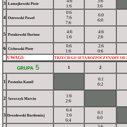
4:6
3:6
3
XX
Łamajkowski Piotr
1:6
3:6
0:6
6:0
4
7:6
Ostrowski Paweł
6:0
7:6
4:6
4:6
5
Potakowski Dariusz
1:6
2:6
0:6
2:6
6
Cichowski Piotr
1:6
0:6
UWAGI:
XXxxXXXXX
TRZECIEGO SETA ROZPOCZYNAMY OD 
5
1
2
GRUPA
6:1
1
XXxXXXXXX
Pastuzka Kamil
6:2
1:6
2
XXXXXXXXX
Szewczyk Marcin
2:6
6:4
6:1
3
1:6
XX
Drozdowski Bartłomiej
6:0
6:4
2:6