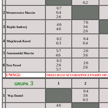
6:2
6:7
2
6:4
XXXXXXXXX
Weznerowicz Marcin
2:6
7:6
4:6
3
3:6
XX
Rajski Andrzej
4:6
2:6
6:2
6:4
4
Majchrzak Karol
6:3
6:4
5:7
2:6
5
Szurmański Marcin
4:6
3:6
6:3
2:6
6
2:6
Tesz Paweł
2:6
5:7
UWAGI:
XXxxXXXXX
TRZECIEGO SETA ROZPOCZYNAMY OD
3
1
2
GRUPA
6:4
1
XXxXXXXXX
3:6
Wąs Daniel
6:3
4:6