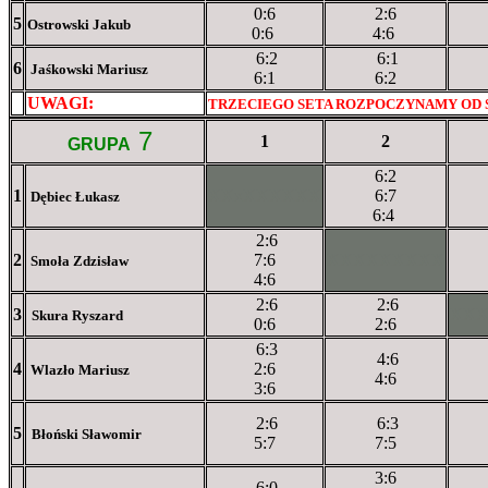
0:6
2:6
5
Ostrowski Jakub
0:6
4:6
6:2
6:1
6
Jaśkowski Mariusz
6:1
6:2
UWAGI:
XXxxXXXXX
TRZECIEGO SETA ROZPOCZYNAMY OD S
7
1
2
GRUPA
6:2
1
XXxXXXXXX
6:7
Dębiec Łukasz
6:4
2:6
2
7:6
XXXXXXXXX
Smoła Zdzisław
4:6
2:6
2:6
3
XX
Skura Ryszard
0:6
2:6
6:3
4:6
4
2:6
Wlazło Mariusz
4:6
3:6
2:6
6:3
5
Błoński Sławomir
5:7
7:5
3:6
6:0