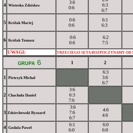
3:6
4
6:3
Wieteska Zdzisław
0:6
6:7
0:6
6:1
5
Królak Maciej
0:6
6:3
0:6
6:2
6
Królak Tomasz
0:6
7:5
UWAGI:
XXxxXXXXX
TRZECIEGO SETA ROZPOCZYNAMY OD
6
1
2
GRUPA
6:3
1
XXxXXXXXX
3:6
Pietrzyk Michał
6:7
3:6
2
6:3
XXXXXXXXX
Chachuła Daniel
7:6
3:6
4:6
3
7:6
XX
Zdziechowski Ryszard
4:6
6:7
6:1
6:0
4
Godala Paweł
6:0
6:0