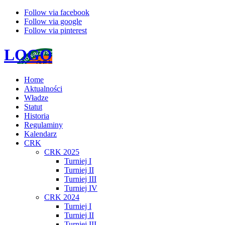
Follow via facebook
Follow via google
Follow via pinterest
LOGO
Home
Aktualności
Władze
Statut
Historia
Regulaminy
Kalendarz
CRK
CRK 2025
Turniej I
Turniej II
Turniej III
Turniej IV
CRK 2024
Turniej I
Turniej II
Turniej III