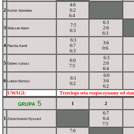
4:6
2
6:2
XXXXXXXXX
Koźluk Stanisław
6:4
6:3
7:5
3
2:6
XX
Walczak Adam
6:3
6:3
6:3
3:6
4
6:7
Płachta Kamil
0:6
6:3
6:3
6:0
5
2:6
Dębiec Łukasz
7:5
6:4
6:0
6:1
6
3:6
Lubicki Bartosz
6:2
6:2
UWAGI:
XXxxXXXXX
Trzeciego seta rozpoczynamy od st
5
1
2
GRUPA
6:7
1
XXxXXXXXX
6:4
Zdziechowski Ryszard
7:5
7:6