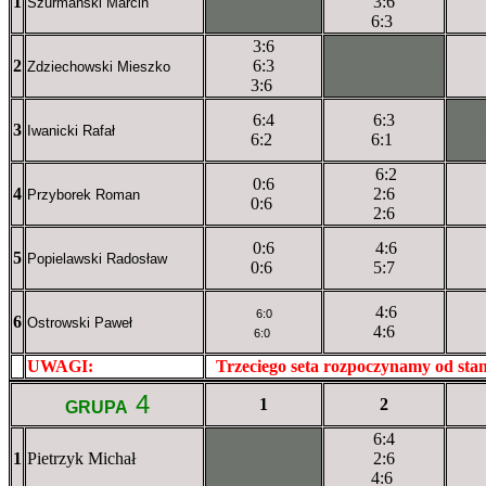
1
XXxXXXXXX
3:6
Szurmański Marcin
6:3
3:6
2
6:3
XXXXXXXXX
Zdziechowski Mieszko
3:6
6:4
6:3
3
XX
Iwanicki Rafał
6:2
6:1
6:2
0:6
4
2:6
Przyborek Roman
0:6
2:6
0:6
4:6
5
Popielawski Radosław
0:6
5:7
4:6
6:0
6
Ostrowski Paweł
4:6
6:0
UWAGI:
XXxxXXXXX
Trzeciego seta rozpoczynamy od st
4
1
2
GRUPA
6:4
1
Pietrzyk Michał
XXxXXXXXX
2:6
4:6