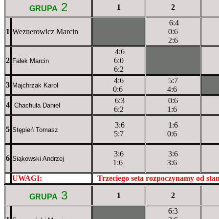
2
1
2
GRUPA
6:4
1
Weznerowicz Marcin
XXxXXXXXX
0:6
2:6
4:6
2
6:0
XXXXXXXXX
Fałek Marcin
6:2
4:6
5:7
3
XX
Majchrzak Karol
0:6
4:6
6:3
0:6
4
Chachuła Daniel
6:2
1:6
3:6
1:6
5
Stępień Tomasz
5:7
0:6
3:6
3:6
6
Siąkowski Andrzej
1:6
3:6
UWAGI:
XXxxXXXXX
Trzeciego seta rozpoczynamy od st
3
1
2
GRUPA
6:3