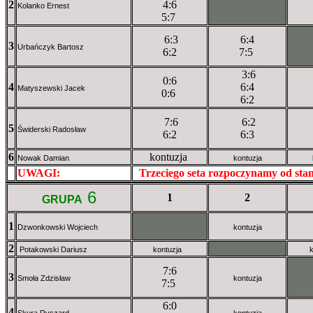
2
4:6
XXXXXXXXX
Kolanko Ernest
5:7
6:3
6:4
3
XX
Urbańczyk Bartosz
6:2
7:5
3:6
0:6
4
6:4
Matyszewski Jacek
0:6
6:2
7:6
6:2
5
Świderski Radosław
6:2
6:3
6
kontuzja
Nowak Damian
kontuzja
UWAGI:
XXxxXXXXX
Trzeciego seta rozpoczynamy od st
6
1
2
GRUPA
1
XXxXXXXXX
Dzwonkowski Wojciech
kontuzja
2
XXXXXXXXX
Potakowski Dariusz
kontuzja
7:6
3
XX
Smoła Zdzisław
kontuzja
7:5
6:0
4
Skura Ryszard
kontuzja