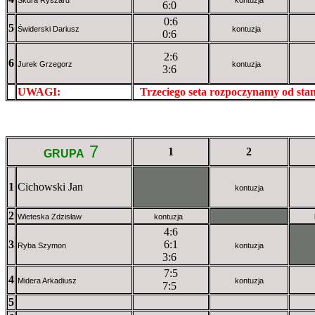
6:0
0:6
5
Świderski Dariusz
kontuzja
0:6
2:6
6
Jurek Grzegorz
kontuzja
3:6
UWAGI:
XXxxXXXXX
Trzeciego seta rozpoczynamy od st
7
1
2
GRUPA
1
Cichowski Jan
XXxXXXXXX
kontuzja
2
XXXXXXXXX
Wieteska Zdzisław
kontuzja
4:6
3
6:1
XX
Ryba Szymon
kontuzja
3:6
7:5
4
Midera Arkadiusz
kontuzja
7:5
5