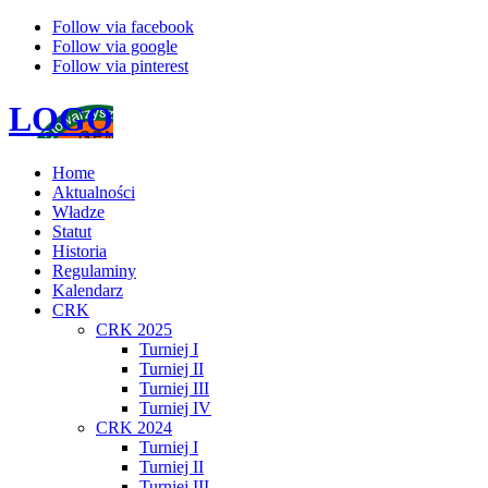
Follow via facebook
Follow via google
Follow via pinterest
LOGO
Home
Aktualności
Władze
Statut
Historia
Regulaminy
Kalendarz
CRK
CRK 2025
Turniej I
Turniej II
Turniej III
Turniej IV
CRK 2024
Turniej I
Turniej II
Turniej III