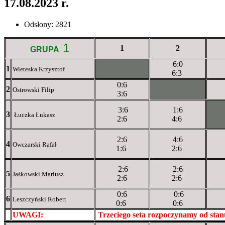
17.08.2023 r.
Odsłony: 2821
1
1
2
GRUPA
6:0
1
XXxXXXXXX
Wieteska Krzysztof
6:3
0:6
2
XXXXXXXXX
Ostrowski Filip
3:6
3:6
1:6
3
XX
Łuczka Łukasz
2:6
4:6
2:6
4:6
4
Owczarski Rafał
1:6
2:6
2:6
2:6
5
Jaśkowski Mariusz
2:6
2:6
0:6
0:6
6
Leszczyński Robert
0:6
0:6
UWAGI:
XXxxXXXXX
Trzeciego seta rozpoczynamy od sta