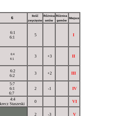
Ilość
Różnica
Różnica
6
Miejsce
zwycięstw
setów
gemów
6:1
5
I
6:1
6:4
3
+3
II
6:1
6:2
3
+2
III
6:2
5:7
6:1
2
-1
IV
6:7
4:4
0
VI
krecz Staszeski
XXXXXXXXX
2
-3
V