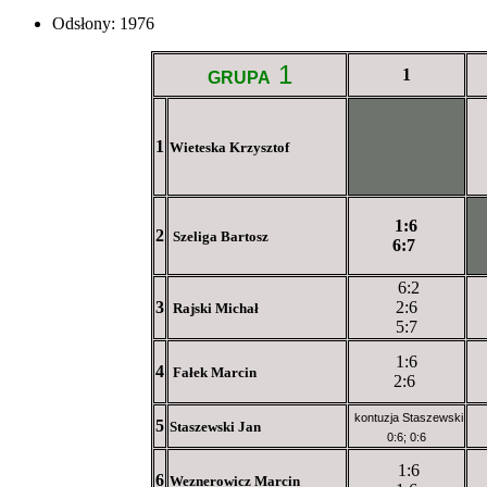
Odsłony: 1976
1
1
GRUPA
1
XXxXXXXXX
Wieteska Krzysztof
1:6
2
X
Szeliga Bartosz
6:7
6:2
3
2:6
Rajski Michał
5:7
1:6
4
Fałek Marcin
2:6
kontuzja Staszewski
5
Staszewski Jan
0:6; 0:6
1:6
6
Weznerowicz Marcin