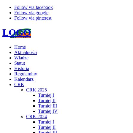
Follow via facebook
Follow via google
Follow via pinterest
LOGO
Home
Aktualności
Władze
Statut
Historia
Regulaminy
Kalendarz
CRK
CRK 2025
Turniej I
Turniej II
Turniej III
Turniej IV
CRK 2024
Turniej I
Turniej II
Turniej III