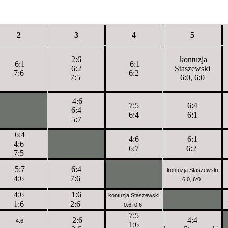
2
3
4
5
2:6
kontuzja
6:1
6:1
6:2
Staszewski
7:6
6:2
7:5
6:0, 6:0
4:6
7:5
6:4
XXXXXXXX
6:4
6:4
6:1
5:7
6:4
4:6
6:1
4:6
XXXXXXXXX
6:7
6:2
7:5
5:7
6:4
kontuzja Staszewski
XXXXXXXXX
4:6
7:6
6:0, 6:0
4:6
1:6
kontuzja Staszewski
XXXXXXXXX
1:6
2:6
0:6; 0:6
7:5
2:6
4:4
4:6
1:6