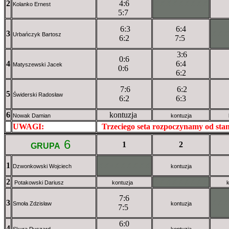
2
4:6
XXXXXXXXX
Kolanko Ernest
5:7
6:3
6:4
3
XX
Urbańczyk Bartosz
6:2
7:5
3:6
0:6
4
6:4
Matyszewski Jacek
0:6
6:2
7:6
6:2
5
Świderski Radosław
6:2
6:3
6
kontuzja
Nowak Damian
kontuzja
UWAGI:
XXxxXXXXX
Trzeciego seta rozpoczynamy od st
6
1
2
GRUPA
1
XXxXXXXXX
Dzwonkowski Wojciech
kontuzja
2
XXXXXXXXX
Potakowski Dariusz
kontuzja
7:6
3
XX
Smoła Zdzisław
kontuzja
7:5
6:0
4
Skura Ryszard
kontuzja