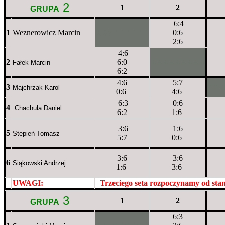
2
1
2
GRUPA
6:4
1
Weznerowicz Marcin
XXxXXXXXX
0:6
2:6
4:6
2
6:0
XXXXXXXXX
Fałek Marcin
6:2
4:6
5:7
3
XX
Majchrzak Karol
0:6
4:6
6:3
0:6
4
Chachuła Daniel
6:2
1:6
3:6
1:6
5
Stępień Tomasz
5:7
0:6
3:6
3:6
6
Siąkowski Andrzej
1:6
3:6
UWAGI:
XXxxXXXXX
Trzeciego seta rozpoczynamy od st
3
1
2
GRUPA
6:3