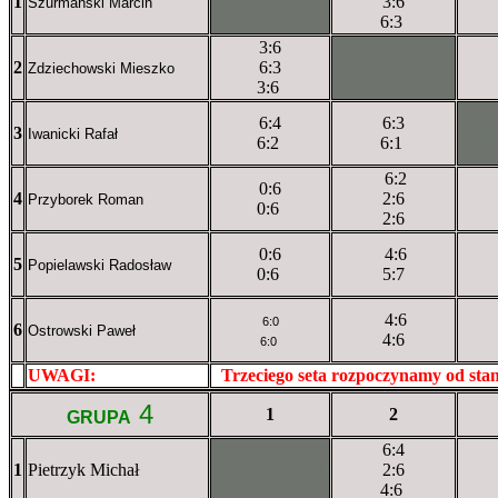
1
XXxXXXXXX
3:6
Szurmański Marcin
6:3
3:6
2
6:3
XXXXXXXXX
Zdziechowski Mieszko
3:6
6:4
6:3
3
XX
Iwanicki Rafał
6:2
6:1
6:2
0:6
4
2:6
Przyborek Roman
0:6
2:6
0:6
4:6
5
Popielawski Radosław
0:6
5:7
4:6
6:0
6
Ostrowski Paweł
4:6
6:0
UWAGI:
XXxxXXXXX
Trzeciego seta rozpoczynamy od st
4
1
2
GRUPA
6:4
1
Pietrzyk Michał
XXxXXXXXX
2:6
4:6