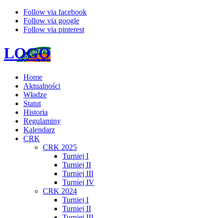
Follow via facebook
Follow via google
Follow via pinterest
LOGO
Home
Aktualności
Władze
Statut
Historia
Regulaminy
Kalendarz
CRK
CRK 2025
Turniej I
Turniej II
Turniej III
Turniej IV
CRK 2024
Turniej I
Turniej II
Turniej III