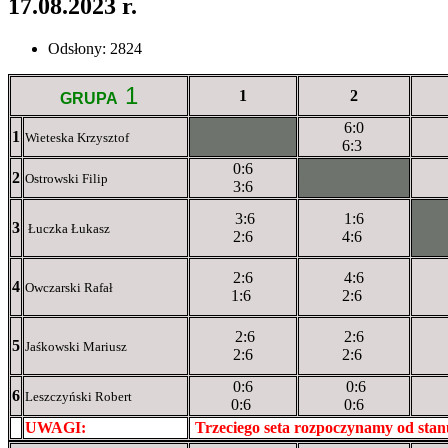
17.08.2023 r.
Odsłony: 2824
1
1
2
GRUPA
6:0
1
XXxXXXXXX
Wieteska Krzysztof
6:3
0:6
2
XXXXXXXXX
Ostrowski Filip
3:6
3:6
1:6
3
XX
Łuczka Łukasz
2:6
4:6
2:6
4:6
4
Owczarski Rafał
1:6
2:6
2:6
2:6
5
Jaśkowski Mariusz
2:6
2:6
0:6
0:6
6
Leszczyński Robert
0:6
0:6
UWAGI:
XXxxXXXXX
Trzeciego seta rozpoczynamy od sta