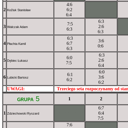
4:6
2
6:2
XXXXXXXXX
Koźluk Stanisław
6:4
6:3
7:5
3
2:6
XX
Walczak Adam
6:3
6:3
6:3
3:6
4
6:7
Płachta Kamil
0:6
6:3
6:3
6:0
5
2:6
Dębiec Łukasz
7:5
6:4
6:0
6:1
6
3:6
Lubicki Bartosz
6:2
6:2
UWAGI:
XXxxXXXXX
Trzeciego seta rozpoczynamy od st
5
1
2
GRUPA
6:7
1
XXxXXXXXX
6:4
Zdziechowski Ryszard
7:5
7:6