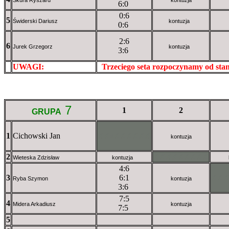
6:0
0:6
5
Świderski Dariusz
kontuzja
0:6
2:6
6
Jurek Grzegorz
kontuzja
3:6
UWAGI:
XXxxXXXXX
Trzeciego seta rozpoczynamy od st
7
1
2
GRUPA
1
Cichowski Jan
XXxXXXXXX
kontuzja
2
XXXXXXXXX
Wieteska Zdzisław
kontuzja
4:6
3
6:1
XX
Ryba Szymon
kontuzja
3:6
7:5
4
Midera Arkadiusz
kontuzja
7:5
5