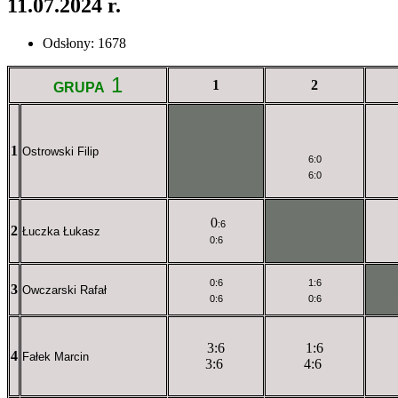
11.07.2024 r.
Odsłony: 1678
1
1
2
GRUPA
1
XXxXXXXXX
Ostrowski Filip
6:0
6:0
0
:6
2
XXXXXXXXX
Łuczka Łukasz
0:6
0
:6
1:6
3
XX
Owczarski Rafał
0:6
0:6
3:6
1:6
4
Fałek Marcin
3:6
4:6