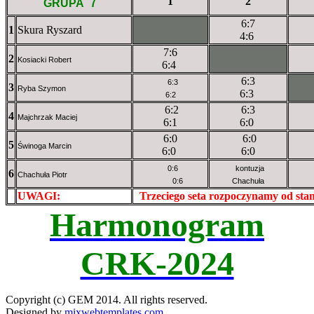
7
1
2
GRUPA
6:7
1
Skura Ryszard
XXxXXXXXX
4:6
7:6
2
XXXXXXXXX
Kosiacki Robert
6:4
6:3
6:3
3
XX
Ryba Szymon
6:3
6:2
6:2
6:3
4
Majchrzak Maciej
6:1
6:0
6:0
6:0
5
Świnoga Marcin
6:0
6:0
0:6
kontuzja
6
Chachuła Piotr
0:6
Chachuła
UWAGI:
XXxxXXXXX
Trzeciego seta rozpoczynamy od st
Harmonogram
CRK-2024
Copyright (c) GEM 2014. All rights reserved.
Designed by
mixwebtemplates.com