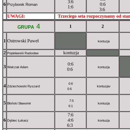
3:6
6
0:6
Przyborek Roman
1:6
3:6
UWAGI:
XXxxXXXXX
Trzeciego seta rozpoczynamy od st
4
1
2
GRUPA
1
Ostrowski Paweł
XXxXXXXXX
kontuzja
2
kontuzja
XXXXXXXXX
Popielawski Radosław
0:6
3
XX
Walczak Adam
kontuzja
0:6
0:6
4
Zdziechowski Ryszard
kontuzjav
0:6
7:5
5
Błoński Sławomir
kontuzja
6:1
7:6
6
4:6
Dębiec Łukasz
kontuzja
6:3