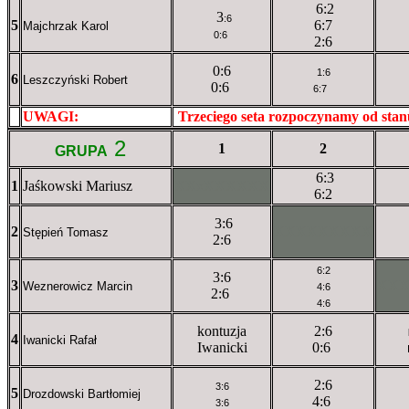
6:2
3
:6
5
6:7
Majchrzak Karol
0:6
2:6
0:6
1:6
6
Leszczyński Robert
0:6
6:7
UWAGI:
XXxxXXXXX
Trzeciego seta rozpoczynamy od sta
2
1
2
GRUPA
6:3
1
Jaśkowski Mariusz
XXxXXXXXX
6:2
3:6
2
XXXXXXXXX
Stępień Tomasz
2:6
6:2
3:6
3
XX
Weznerowicz Marcin
4:6
2:6
4:6
kontuzja
2:6
4
Iwanicki Rafał
Iwanicki
0:6
2:6
3:6
5
Drozdowski Bartłomiej
4:6
3:6