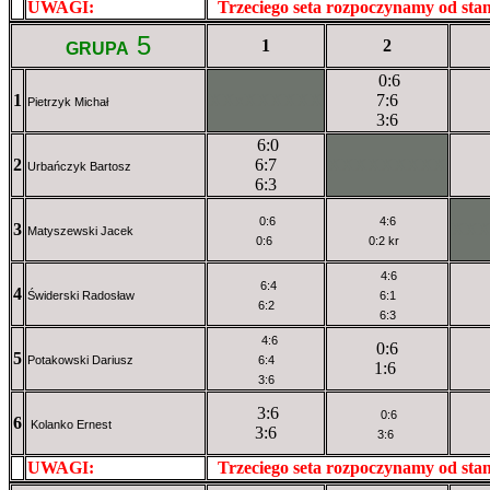
UWAGI:
XXxxXXXXX
Trzeciego seta rozpoczynamy od st
5
1
2
GRUPA
0:6
1
XXxXXXXXX
7:6
Pietrzyk Michał
3:6
6:0
2
6:7
XXXXXXXXX
Urbańczyk Bartosz
6:3
0:6
4:6
3
XX
Matyszewski Jacek
0:6
0:2 kr
4:6
6:4
4
Świderski Radosław
6:1
6:2
6:3
4:6
0:6
5
Potakowski Dariusz
6:4
1:6
3:6
3:6
0:6
6
Kolanko Ernest
3:6
3:6
UWAGI:
XXxxXXXXX
Trzeciego seta rozpoczynamy od st