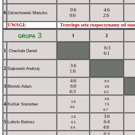
0:6
4:6
6
Zdziechowski Mieszko
0:6
2:6
UWAGI:
XXxxXXXXX
Trzeciego seta rozpoczynamy od st
3
1
2
GRUPA
6:3
1
XXxXXXXXX
Chachuła Daniel
6:1
3:6
2
XXXXXXXXX
Siąkowski Andrzej
1:6
4:6
6:4
3
6:0
XX
Błoński Adam
3:6
6:3
6:2
4:6
1:6
4
Koźluk Stanisław
7:5
4:6
6:7
3:6
1:6
5
6:4
Lubicki Bartosz
6:1
4:6
6:4
6:3