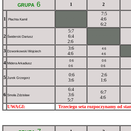
6
1
2
GRUPA
7:5
1
XXxXXXXXX
4:6
Płachta Kamil
6:2
5:7
2
6:4
XXXXXXXXX
Świderski Dariusz
2:6
3:6
4:6
3
XX
Dzwonkowski Wojciech
4:6
4:6
0:6
0:6
4
Midera Arkadiusz
0:6
0:6
0:6
2:6
5
Jurek Grzegorz
3:6
1:6
6:4
6:7
6
3:6
Smoła Zdzisław
4:6
5:7
UWAGI:
XXxxXXXXX
Trzeciego seta rozpoczynamy od st