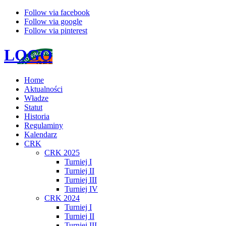
Follow via facebook
Follow via google
Follow via pinterest
LOGO
Home
Aktualności
Władze
Statut
Historia
Regulaminy
Kalendarz
CRK
CRK 2025
Turniej I
Turniej II
Turniej III
Turniej IV
CRK 2024
Turniej I
Turniej II
Turniej III