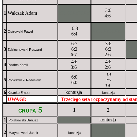
3:6
1
Walczak Adam
XXxXXXXXX
4:6
6:3
2
XXXXXXXXX
Ostrowski Paweł
6:4
6:7
3:6
3
6:2
6:2
XX
Zdziechowski Ryszard
6:7
2:6
4:6
4:6
4
Płachta Kamil
3:6
2:6
3:6
6:0
5
Popielawski Radosław
7:5
6:0
7:6
6
kontuzja
Kolanko Ernest
kontuzja
UWAGI:
XXxxXXXXX
Trzeciego seta rozpoczynamy od st
5
1
2
GRUPA
1
XXxXXXXXX
kontuzja
Potakowski Dariusz
2
XXXXXXXXX
Matyszewski Jacek
kontuzja