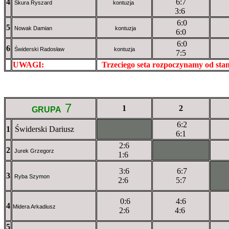
4
6:7
Skura Ryszard
kontuzja
3:6
6:0
5
Nowak Damian
kontuzja
6:0
6:0
6
Świderski Radosław
kontuzja
7:5
UWAGI:
XXxxXXXXX
Trzeciego seta rozpoczynamy od st
7
1
2
GRUPA
6:2
1
Świderski Dariusz
XXxXXXXXX
6:1
2:6
2
XXXXXXXXX
Jurek Grzegorz
1:6
3:6
6:7
3
XX
Ryba Szymon
2:6
5:7
0:6
4:6
4
Midera Arkadiusz
2:6
4:6
5