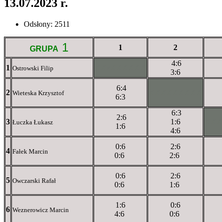
13.07.2023 r.
Odsłony: 2511
1
1
2
GRUPA
4:6
1
XXxXXXXXX
Ostrowski Filip
3:6
6:4
2
XXXXXXXXX
Wieteska Krzysztof
6:3
6:3
2:6
3
1:6
XX
Łuczka Łukasz
1:6
4:6
0:6
2:6
4
Fałek Marcin
0:6
2:6
0:6
2:6
5
Owczarski Rafał
0:6
1:6
1:6
0:6
6
Weznerowicz Marcin
4:6
0:6