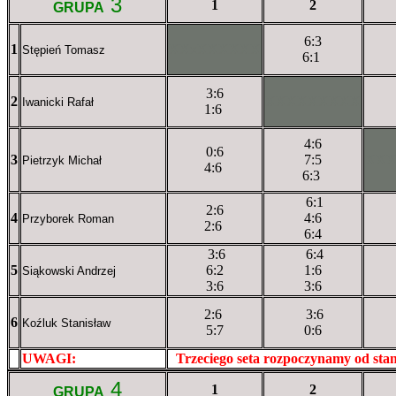
3
1
2
GRUPA
6:3
1
XXxXXXXXX
Stępień Tomasz
6:1
3:6
2
XXXXXXXXX
Iwanicki Rafał
1:6
4:6
0:6
3
7:5
XX
Pietrzyk Michał
4:6
6:3
6:1
2:6
4
4:6
Przyborek Roman
2:6
6:4
3:6
6:4
5
6:2
1:6
Siąkowski Andrzej
3:6
3:6
2:6
3:6
6
Koźluk Stanisław
5:7
0:6
UWAGI:
XXxxXXXXX
Trzeciego seta rozpoczynamy od st
4
1
2
GRUPA