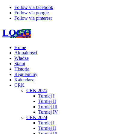
Follow via facebook
Follow via google
Follow via pinterest
LOGO
Home
Aktualności
Władze
Statut
Historia
Regulaminy
Kalendarz
CRK
CRK 2025
Turniej I
Turniej II
Turniej III
Turniej IV
CRK 2024
Turniej I
Turniej II
Turniej III