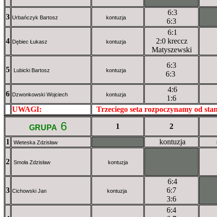
6:3
3
XX
Urbańczyk Bartosz
kontuzja
6:3
6:1
4
2:0 kreccz
Dębiec Łukasz
kontuzja
Matyszewski
6:3
5
Lubicki Bartosz
kontuzja
6:3
4:6
6
Dzwonkowski Wojciech
kontuzja
1:6
UWAGI:
XXxxXXXXX
Trzeciego seta rozpoczynamy od st
6
1
2
GRUPA
1
XXxXXXXXX
kontuzja
Wieteska Zdzisław
2
XXXXXXXXX
Smoła Zdzisław
kontuzja
6:4
3
6:7
XX
Cichowski Jan
kontuzja
3:6
6:4