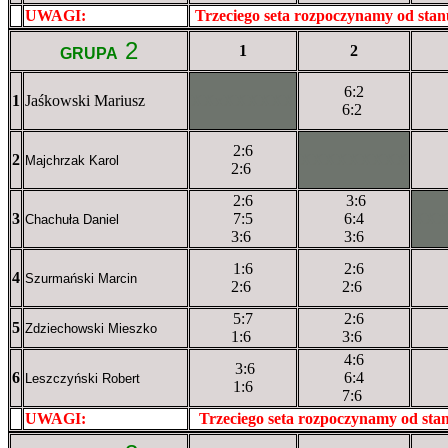
UWAGI:
XXxxXXXXX
Trzeciego seta rozpoczynamy od sta
2
1
2
GRUPA
6:2
1
Jaśkowski Mariusz
XXxXXXXXX
6:2
2:6
2
XXXXXXXXX
Majchrzak Karol
2:6
2:6
3:6
3
7:5
6:4
XX
Chachuła Daniel
3:6
3:6
1:6
2:6
4
Szurmański Marcin
2:6
2:6
5:7
2:6
5
Zdziechowski Mieszko
1:6
3:6
4:6
3:6
6
6:4
Leszczyński Robert
1:6
7:6
UWAGI:
XXxxXXXXX
Trzeciego seta rozpoczynamy od st