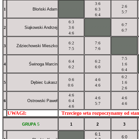
3:6
2:6
1
Błoński Adam
XXxXXXXXX
6:3
5:7
6:4
6:3
6:7
2
Siąkowski Andrzej
3:6
XXXXXXXXX
6:7
4:6
6:2
7:6
3
Zdziechowski Mieszko
XXXXXXXXX
7:5
7:6
7:5
6:4
6:2
4
Świnoga Marcin
1:6
6:2
6:0
6:4
6:2
0:6
4:6
5
Dębiec Łukasz
1:6
0:6
4:6
2:6
4:6
4:6
4:6
6
Ostrowski Paweł
6:4
5:7
4:6
4:6
UWAGI:
XXxxXXXXX
Trzeciego seta rozpoczynamy od sta
GRUPA
5
1
2
3
6:1
6:0