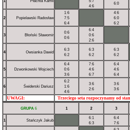
1
Płachta Kamil
XXxXXXXXX
5:7
6:0
4:6
1:6
4:6
2
Popielawski Radosław
7:5
XXXXXXXXX
6:0
6:4
6:2
6:4
0:6
3
Błoński Sławomir
0:6
XXXXXXXXX
0:6
2:6
6:3
6:3
6:3
4
Owsianka Dawid
6:2
6:2
6:2
6:4
7:6
6:4
5
Dzwonkowski Wojciech
0:6
4:6
4:6
3:6
6:7
6:4
6:2
3:6
3:6
6
Świderski Dariusz
1:6
2:6
3:6
4:6
UWAGI:
XXxxXXXXX
Trzeciego seta rozpoczynamy od sta
GRUPA
6
1
2
3
6:1
6:4
1
Stańczyk Jakub
XXxXXXXXX
6:3
7:6
6:3