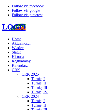
Follow via facebook
Follow via google
Follow via pinterest
LOGO
Home
Aktualności
Władze
Statut
Historia
Regulaminy
Kalendarz
CRK
CRK 2025
Turniej I
Turniej II
Turniej III
Turniej IV
CRK 2024
Turniej I
Turniej II
Turniej III