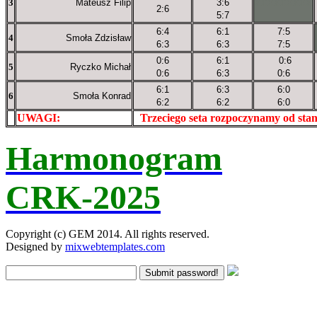
3
Mateusz Filip
3:6
XXXXXXXXX
2:6
5:7
6:4
6:1
7:5
4
Smoła Zdzisław
6:3
6:3
7:5
0:6
6:1
0:6
5
Ryczko Michał
0:6
6:3
0:6
6:1
6:3
6:0
6
Smoła Konrad
6:2
6:2
6:0
UWAGI:
XXxxXXXXX
Trzeciego seta rozpoczynamy od sta
Harmonogram
CRK-2025
Copyright (c) GEM 2014. All rights reserved.
Designed by
mixwebtemplates.com
Submit password!