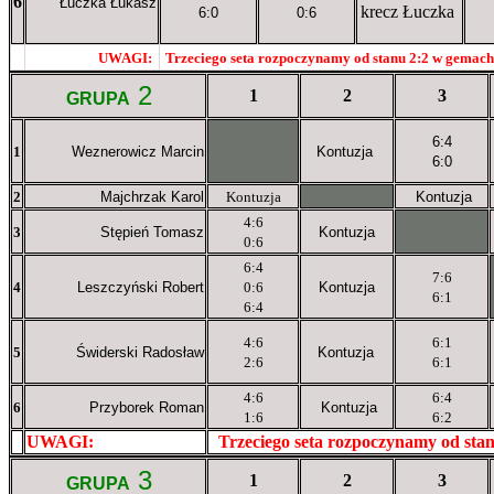
6
Łuczka Łukasz
krecz Łuczka
6:0
0:6
UWAGI:
Trzeciego seta rozpoczynamy od stanu
2:2
w gemach.
XXxxXXXXX
2
1
2
3
GRUPA
6:4
1
Weznerowicz Marcin
XXxXXXXXX
Kontuzja
6:0
2
Majchrzak Karol
Kontuzja
XXXXXXXXX
Kontuzja
4:6
3
Stępień Tomasz
Kontuzja
XXXXXXXXX
0:6
6:4
7:6
4
Leszczyński Robert
0:6
Kontuzja
6:1
6:4
4:6
6:1
5
Świderski Radosław
Kontuzja
2:6
6:1
4:6
6:4
6
Przyborek Roman
Kontuzja
1:6
6:2
UWAGI:
XXxxXXXXX
Trzeciego seta rozpoczynamy od sta
3
1
2
3
GRUPA