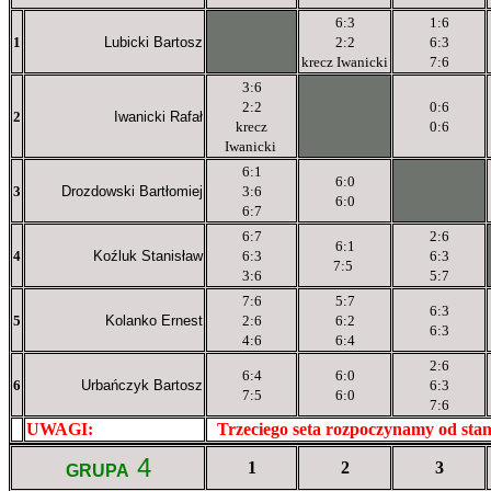
6:3
1:6
1
Lubicki Bartosz
XXxXXXXXX
2:2
6:3
krecz Iwanicki
7:6
3:6
2:2
0:6
2
Iwanicki Rafał
XXXXXXXXX
krecz
0:6
Iwanicki
6:1
6:0
3
Drozdowski Bartłomiej
3:6
XXXXXXXXX
6:0
6:7
6:7
2:6
6:1
4
Koźluk Stanisław
6:3
6:3
7:5
3:6
5:7
7:6
5:7
6:3
5
Kolanko Ernest
2:6
6:2
6:3
4:6
6:4
2:6
6:4
6:0
6
Urbańczyk Bartosz
6:3
7:5
6:0
7:6
UWAGI:
XXxxXXXXX
Trzeciego seta rozpoczynamy od sta
4
1
2
3
GRUPA