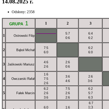
14.08.2025 r.
Odsłony: 2358
1
1
2
3
GRUPA
5:7
6:4
1
Ostrowski Filip
XXXXXXXXX
0:6
6:2
7:5
6:2
2
Bąbol Michał
XXXXXXXXX
6:0
6:0
4:6
2:6
3
Jaśkowski Mariusz
XXXXXXXXX
2:6
0:6
1:6
3:6
2:6
4
Owczarski Rafał
7:5
XX
4:6
3:6
2:6
6:2
7:5
6:2
5
Fałek Marcin
2:6
2:6
5:7
3:6
2:6
6:3
6:7
1:3
6:0
1:6