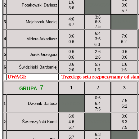
1:6
2
Potakowski Dariusz
XXXXXXXXX
3:6
3:6
5:7
3:6
4:6
3
Majchrzak Maciej
6:3
XXXXXXXXX
6:7
7:5
6:4
3:6
7:6
4
Midera Arkadiusz
3:6
0:6
6:2
6:3
0:6
2:6
0:6
5
Jurek Grzegorz
0:6
1:6
0:6
3:6
5:7
1:6
6
Świdziński Bartłomiej
2:6
1:6
1:6
UWAGI:
XXxxXXXXX
Trzeciego seta rozpoczynamy od sta
7
1
2
3
GRUPA
0:6
7:5
1
Dwornik Bartosz
XXxXXXXXX
6:4
6:2
7:5
6:0
3:6
2
Świerczyński Kamil
4:6
XXXXXXXXX
6:3
5:7
7:5
6:3
5:7