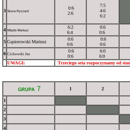
7:5
0:6
3
4:6
XX
Skura Ryszard
2:6
6:2
6:2
0:6
4
Wlazło Mariusz
6:4
0:6
0:6
0:6
5
Gąsiorowski Mariusz
0:6
0:6
0:6
6:0
6
Cichowski Jan
0:6
6:0
UWAGI:
XXxxXXXXX
Trzeciego seta rozpoczynamy od st
7
1
2
GRUPA
1
XXxXXXXXX
2
XXXXXXXXX
3
XX
4