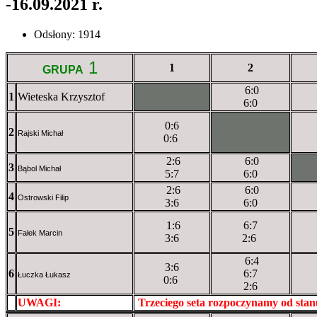
-16.09.2021 r.
Odsłony: 1914
1
1
2
GRUPA
6:0
1
Wieteska Krzysztof
XXxXXXXXX
6:0
0:6
2
XXXXXXXXX
Rajski Michał
0:6
2:6
6:0
3
XX
Bąbol Michał
5:7
6:0
2:6
6:0
4
Ostrowski Filip
3:6
6:0
1:6
6:7
5
Fałek Marcin
3:6
2:6
6:4
3:6
6
6:7
Łuczka Łukasz
0:6
2:6
UWAGI:
XXxxXXXXX
Trzeciego seta rozpoczynamy od sta