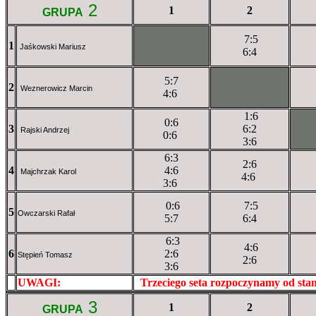
2
1
2
GRUPA
7:5
1
XXxXXXXXX
Jaśkowski Mariusz
6:4
5:7
2
XXXXXXXXX
Weznerowicz Marcin
4:6
1:6
0:6
3
6:2
XX
Rajski Andrzej
0:6
3:6
6:3
2:6
4
4:6
Majchrzak Karol
4:6
3:6
0:6
7:5
5
Owczarski Rafał
5:7
6:4
6:3
4:6
6
2:6
Stępień Tomasz
2:6
3:6
UWAGI:
XXxxXXXXX
Trzeciego seta rozpoczynamy od st
3
1
2
GRUPA