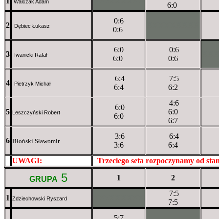
1
XXxXXXXXX
Walczak Adam
6:0
0:6
2
XXXXXXXXX
Dębiec Łukasz
0:6
6:0
0:6
3
XX
Iwanicki Rafał
6:0
0:6
6:4
7:5
4
Pietrzyk Michał
6:4
6:2
4:6
6:0
5
6:0
Leszczyński Robert
6:0
6:7
3:6
6:4
6
Błoński Sławomir
3:6
6:4
UWAGI:
XXxxXXXXX
Trzeciego seta rozpoczynamy od st
5
1
2
GRUPA
7:5
1
XXxXXXXXX
Zdziechowski Ryszard
7:5
5:7