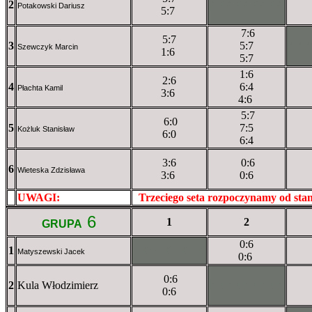
2
XXXXXXXXX
Potakowski Dariusz
5:7
7:6
5:7
3
5:7
XX
Szewczyk Marcin
1:6
5:7
1:6
2:6
4
6:4
Płachta Kamil
3:6
4:6
5:7
6:0
5
7:5
Kożluk Stanisław
6:0
6:4
3:6
0:6
6
Wieteska Zdzisława
3:6
0:6
UWAGI:
XXxxXXXXX
Trzeciego seta rozpoczynamy od st
6
1
2
GRUPA
0:6
1
XXxXXXXXX
Matyszewski Jacek
0:6
0:6
2
Kula Włodzimierz
XXXXXXXXX
0:6