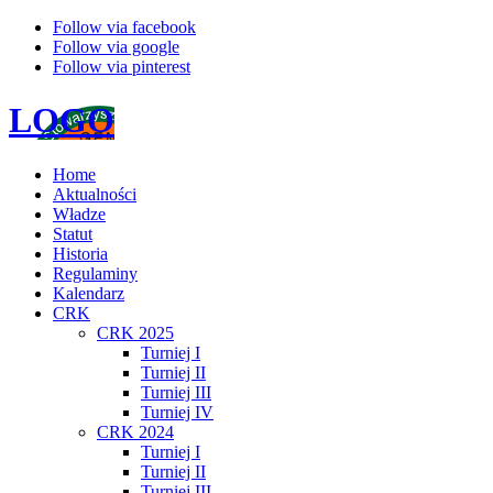
Follow via facebook
Follow via google
Follow via pinterest
LOGO
Home
Aktualności
Władze
Statut
Historia
Regulaminy
Kalendarz
CRK
CRK 2025
Turniej I
Turniej II
Turniej III
Turniej IV
CRK 2024
Turniej I
Turniej II
Turniej III