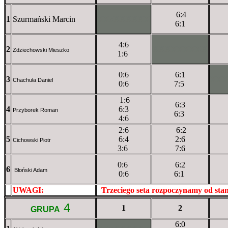
6:4
1
Szurmański Marcin
XXxXXXXXX
6:1
4:6
2
XXXXXXXXX
Zdziechowski Mieszko
1:6
0:6
6:1
3
XX
Chachuła Daniel
0:6
7:5
1:6
6:3
4
6:3
Przyborek Roman
6:3
4:6
2:6
6:2
5
6:4
2:6
Cichowski Piotr
3:6
7:6
0:6
6:2
6
Błoński Adam
0:6
6:1
UWAGI:
XXxxXXXXX
Trzeciego seta rozpoczynamy od st
4
1
2
GRUPA
6:0