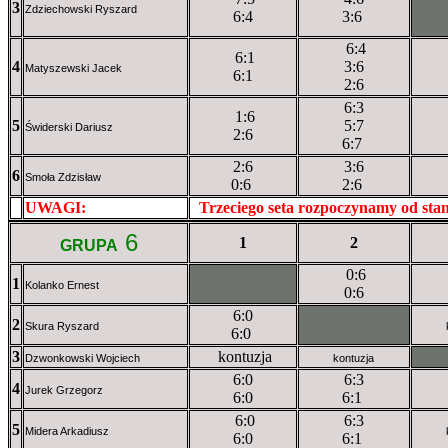
3
XX
Zdziechowski Ryszard
6:4
3:6
6:4
6:1
4
3:6
Matyszewski Jacek
6:1
2:6
6:3
1:6
5
5:7
Świderski Dariusz
2:6
6:7
2:6
3:6
6
Smoła Zdzisław
0:6
2:6
UWAGI:
XXxxXXXXX
Trzeciego seta rozpoczynamy od st
6
1
2
GRUPA
0:6
1
XXxXXXXXX
Kolanko Ernest
0:6
6:0
2
XXXXXXXXX
Skura Ryszard
6:0
3
kontuzja
XX
Dzwonkowski Wojciech
kontuzja
6:0
6:3
4
Jurek Grzegorz
6:0
6:1
6:0
6:3
5
Midera Arkadiusz
6:0
6:1