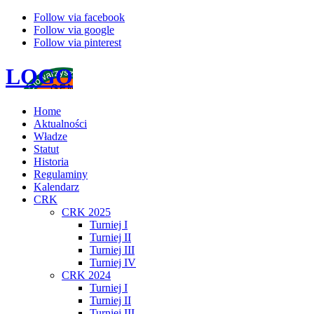
Follow via facebook
Follow via google
Follow via pinterest
LOGO
Home
Aktualności
Władze
Statut
Historia
Regulaminy
Kalendarz
CRK
CRK 2025
Turniej I
Turniej II
Turniej III
Turniej IV
CRK 2024
Turniej I
Turniej II
Turniej III