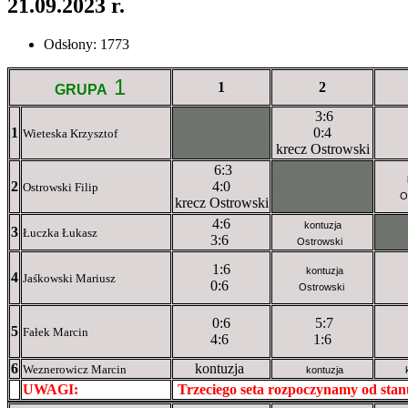
21.09.2023 r.
Odsłony: 1773
1
1
2
GRUPA
3:6
1
XXxXXXXXX
0:4
Wieteska Krzysztof
krecz Ostrowski
6:3
2
4:0
XXXXXXXXX
Ostrowski Filip
O
krecz Ostrowski
4:6
kontuzja
3
XX
Łuczka Łukasz
3:6
Ostrowski
1:6
kontuzja
4
Jaśkowski Mariusz
0:6
Ostrowski
0:6
5:7
5
Fałek Marcin
4:6
1:6
6
kontuzja
Weznerowicz Marcin
kontuzja
UWAGI:
XXxxXXXXX
Trzeciego seta rozpoczynamy od sta