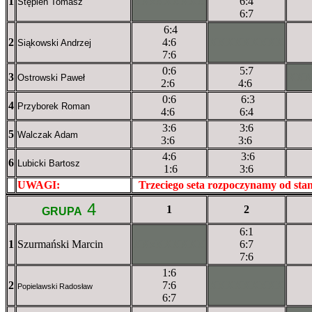
1
XXxXXXXXX
6:4
Stępień Tomasz
6:7
6:4
2
4:6
XXXXXXXXX
Siąkowski Andrzej
7:6
0:6
5:7
3
XX
Ostrowski Paweł
2:6
4:6
0:6
6:3
4
Przyborek Roman
4:6
6:4
3:6
3:6
5
Walczak Adam
3:6
3:6
4:6
3:6
6
Lubicki Bartosz
1:6
3:6
UWAGI:
XXxxXXXXX
Trzeciego seta rozpoczynamy od st
4
1
2
GRUPA
6:1
1
Szurmański Marcin
XXxXXXXXX
6:7
7:6
1:6
2
7:6
XXXXXXXXX
Popielawski Radosław
6:7