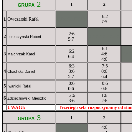
2
1
2
GRUPA
6:2
1
Owczarski Rafał
XXxXXXXXX
7:5
2:6
2
XXXXXXXXX
Leszczyński Robert
5:7
6:1
6:2
3
4:6
XX
Majchrzak Karol
6:4
4:6
6:3
7:5
4
3:6
0:6
Chachuła Daniel
5:7
6:4
0:6
0:6
5
Iwanicki Rafał
0:6
0:6
2:6
1:6
6
Zdziechowski Mieszko
3:6
2:6
UWAGI:
XXxxXXXXX
Trzeciego seta rozpoczynamy od st
3
1
2
GRUPA
4:6