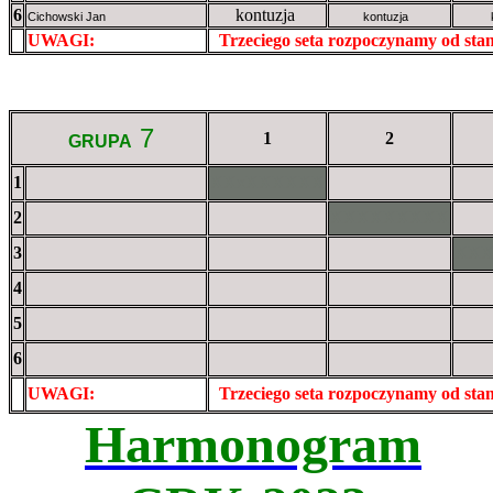
6
kontuzja
Cichowski Jan
kontuzja
UWAGI:
XXxxXXXXX
Trzeciego seta rozpoczynamy od st
7
1
2
GRUPA
1
XXxXXXXXX
2
XXXXXXXXX
3
XX
4
5
6
UWAGI:
XXxxXXXXX
Trzeciego seta rozpoczynamy od st
Harmonogram