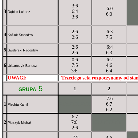
3:6
6:0
3
6:4
XX
Dębiec Łukasz
6:0
3:6
2:6
6:3
4
Koźluk Stanisław
2:6
7:5
2:6
6:4
5
Świderski Radosław
2:6
6:3
0:6
6:2
6
7:5
4:6
Urbańczyk Bartosz
3:6
6:4
UWAGI:
XXxxXXXXX
Trzeciego seta rozpoczynamy od st
5
1
2
GRUPA
7:6
1
XXxXXXXXX
6:7
Płachta Kamil
6:2
6:7
2
7:6
XXXXXXXXX
Pietrzyk Michał
2:6
7:5
4:6