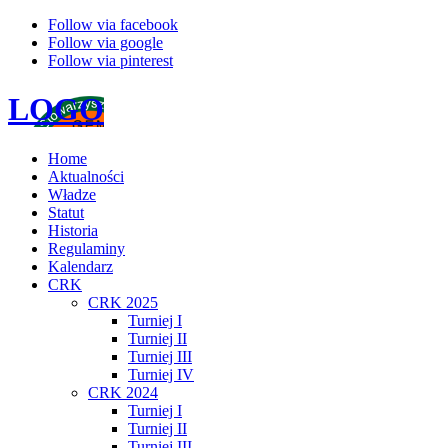
Follow via facebook
Follow via google
Follow via pinterest
LOGO
Home
Aktualności
Władze
Statut
Historia
Regulaminy
Kalendarz
CRK
CRK 2025
Turniej I
Turniej II
Turniej III
Turniej IV
CRK 2024
Turniej I
Turniej II
Turniej III