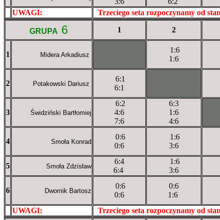
3:6
6:2
UWAGI:
XXxxXXXXX
Trzeciego seta rozpoczynamy od st
6
1
2
GRUPA
1:6
1
XXxXXXXXX
Midera Arkadiusz
1:6
6:1
2
XXXXXXXXX
Potakowski Dariusz
6:1
6:2
6:3
3
4:6
1:6
XX
Świdziński Bartłomiej
7:6
4:6
0:6
1:6
4
Smoła Konrad
0:6
3:6
6:4
1:6
5
Smoła Zdzisław
6:4
3:6
0:6
0:6
6
Dwornik Bartosz
0:6
1:6
UWAGI:
XXxxXXXXX
Trzeciego seta rozpoczynamy od st