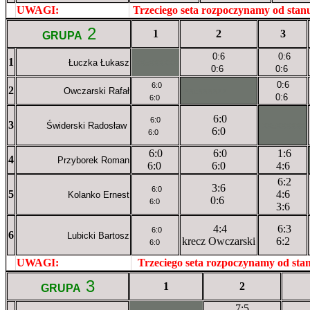
UWAGI:
XXxxXXXXX
Trzeciego seta rozpoczynamy od sta
2
1
2
3
GRUPA
0:6
0:6
1
Łuczka Łukasz
XXxXXXXXX
0:6
0:6
0:6
6:0
2
Owczarski Rafał
XXxXXXXXX
0:6
6:0
6:0
6:0
3
Świderski Radosław
XXxXXXXXX
6:0
6:0
6:0
6:0
1:6
4
Przyborek Roman
6:0
6:0
4:6
6:2
3:6
6:0
5
4:6
Kolanko Ernest
0:6
6:0
3:6
4:4
6:3
6:0
6
Lubicki Bartosz
krecz Owczarski
6:2
6:0
UWAGI:
XXxxXXXXX
Trzeciego seta rozpoczynamy od st
3
1
2
GRUPA
7:5