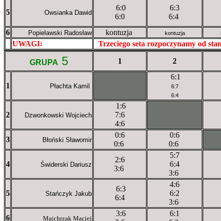
6:0
6:3
5
Owsianka Dawid
6:0
6:4
6
kontuzja
Popielawski Radosław
kontuzja
UWAGI:
XXxxXXXXX
Trzeciego seta rozpoczynamy od st
5
1
2
GRUPA
6:1
1
XXxXXXXXX
Płachta Kamil
6:7
6:4
1:6
2
7:6
XXXXXXXXX
Dzwonkowski Wojciech
4:6
0:6
0:6
3
XX
Błoński Sławomir
0:6
0:6
5:7
2:6
4
6:4
Świderski Dariusz
3:6
3:6
4:6
6:3
5
6:2
Stańczyk Jakub
6:4
3:6
3:6
6:1
6
Majchrzak Maciej