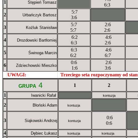
1
XXxXXXXXX
Stępień Tomasz
6:3
5:7
2
XXXXXXXXX
Urbańczyk Bartosz
3:6
5:7
2:6
3
XXX
Koźluk Stanisław
5:7
2:6
6:2
4:6
4
Drozdowski Bartłomiej
6:3
2:6
6:3
4:6
5
Świnoga Marcin
6:2
6:7
0:6
2:6
6
Zdziechowski Mieszko
1:6
3:6
UWAGI:
XXxxXXXXX
Trzeciego seta rozpoczynamy od sta
4
1
2
GRUPA
1
XXxXXXXXX
Iwanicki Rafał
kontuzja
2
XXXXXXXXX
Błoński Adam
kontuzja
0:6
3
XX
Siąkowski Andrzej
kontuzja
0:6
4
Dębiec Łukasz
kontuzja
kontuzja