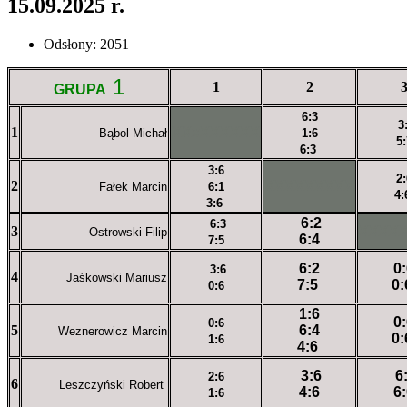
15.09.2025 r.
Odsłony: 2051
1
1
2
GRUPA
6:3
3
1
XXxXXXXXX
Bąbol Michał
1:6
5:
6:3
3:6
2:
2
XXXXXXXXX
Fałek Marcin
6:1
4
3:6
6:2
6:3
3
XXXX
Ostrowski Filip
6:4
7:5
6:2
0
3:6
4
Jaśkowski Mariusz
7:5
0
0:6
1:6
0
0:6
5
6:4
Weznerowicz Marcin
0
1:6
4:6
3:6
6
2:6
6
Leszczyński Robert
4:6
6
1:6